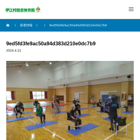
新着情報
9ed5fd3fe9ac50a94d383d210e0dc7b9
9ed5fd3fe9ac50a94d383d210e0dc7b9
2024.4.21