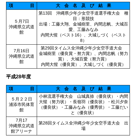
項 目
大 会 名 及 び 結 果
第13回 沖縄県少年少女空手道選手権大会 種
目：形競技
５月7日
出場：工藤大翔、金城樹里、内間志帆、大城百
沖縄県立武道
愛、工藤みなみ
館
内間大惺（ベスト16）、大城しづく（ベスト
8）
第29回タイムス全沖縄少年少女空手道大会
7月16日
金城樹里（優良賞・努力賞）、内間志帆（努力
沖縄県立武道
賞）、大城百愛（努力賞）
館
内間大惺（優良賞）、大城しづく（優良賞）
平成28年度
項 目
大 会 名 及 び 結 果
小林流選手権大会 山城真捺（優良状）・内間
５月２２日
大惺（努力状）・長嶺羽（優良状）・松川夕奈
浦添市民体育
（優良状）・工藤みなみ（優秀状）・工藤だい
館
と（優良状）
7月17
第28回タイムス全沖縄少年少女空手道大会 出
沖縄県立武道
場
館アリーナ