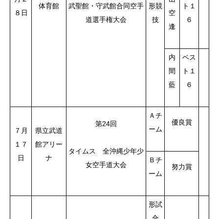
体育館
武聖館・守武館合同空手
形競
ト１
８日
空
道選手権大会
技
６
逢
内
ベス
間
ト１
藍
６
Ａチ
優良賞
第24回
ーム
７月
県立武道
１７
館アリー
タイムス 全沖縄少年少
日
ナ
Ｂチ
女空手道大会
努力賞
ーム
形試
合