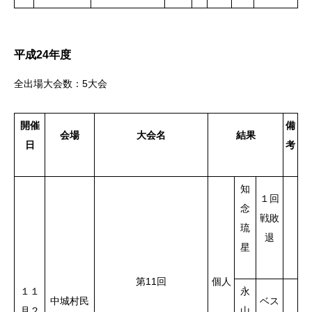
平成24年度
全出場大会数：5大会
開催
備
会場
大会名
結果
日
考
知
１回
念
戦敗
琉
退
星
第11回
個人
１１
永
中城村民
ベス
月２
山