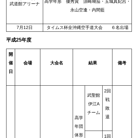
高学年形 優秀賞 須崎瑚茄・玉城真妃呂・
武道館アリーナ
永山空逢・内間藍
7月12日
タイムス杯全沖縄空手道大会 ６名出場
平成25年度
開
催
会場
大会名
結果
備考
日
2回
武聖館
戦
伊江A
敗
チーム
退
高学
年団
体形
1回