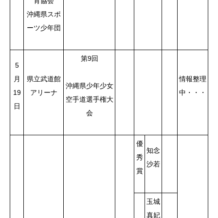
育協会
沖縄県スポ
ーツ少年団
第9回
5
月
県立武道館
情報整理
沖縄県少年少女
19
アリーナ
中・・・
空手道選手権大
日
会
優
知念
秀
沙若
賞
玉城
真妃