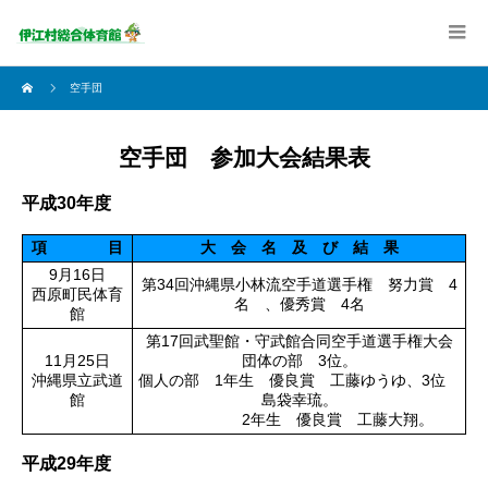
空手団
空手団 参加大会結果表
平成30年度
項 目
大 会 名 及 び 結 果
9月16日
第34回沖縄県小林流空手道選手権 努力賞 4
西原町民体育
名 、優秀賞 4名
館
第17回武聖館・守武館合同空手道選手権大会
11月25日
団体の部 3位。
沖縄県立武道
個人の部 1年生 優良賞 工藤ゆうゆ、3位
館
島袋幸琉。
2年生 優良賞 工藤大翔。
平成29年度