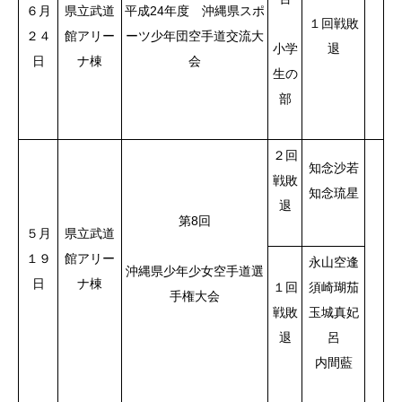
６月
県立武道
平成24年度 沖縄県スポ
１回戦敗
２４
館アリー
ーツ少年団空手道交流大
小学
退
日
ナ棟
会
生の
部
２回
知念沙若
戦敗
知念琉星
退
第8回
５月
県立武道
１９
館アリー
永山空逢
沖縄県少年少女空手道選
日
ナ棟
１回
須崎瑚茄
手権大会
戦敗
玉城真妃
退
呂
内間藍