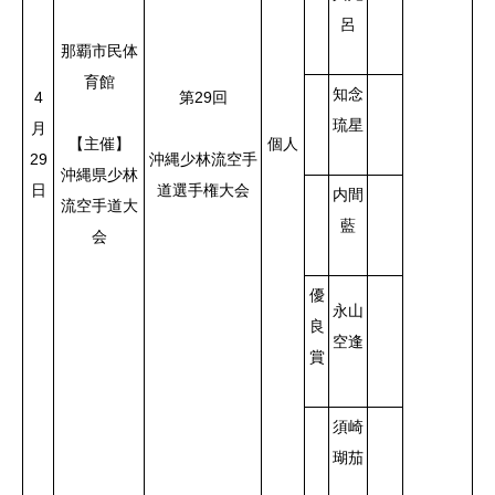
呂
那覇市民体
育館
知念
4
第29回
琉星
月
【主催】
個人
29
沖縄少林流空手
沖縄県少林
日
道選手権大会
内間
流空手道大
藍
会
優
永山
良
空逢
賞
須崎
瑚茄