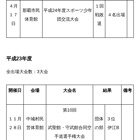
４月
１回
那覇市民
平成24年度スポーツ少年
１７
戦敗
４名出場
体育館
団交流大会
日
退
平成23年度
全出場大会数：3大会
開催日
会場
大会名
結果
備考
第10回
１１月
中城村民
団体
３位
２８日
営体育館
武聖館・守武館合同空
の部
伊江B
手道選手権大会