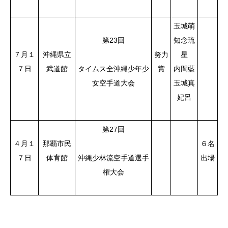
玉城萌
第23回
知念琉
７月１
沖縄県立
努力
星
７日
武道館
タイムス全沖縄少年少
賞
内間藍
女空手道大会
玉城真
妃呂
第27回
４月１
那覇市民
６名
７日
体育館
沖縄少林流空手道選手
出場
権大会