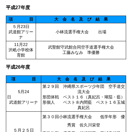
平成27年度
項 目
大 会 名 及 び 結 果
５月23日
武道館アリー
小林流選手権大会 出場
ナ
11月22
武聖館守武館合同空手道選手権大会
沢岻小学校体
工藤みなみ 準優勝
育館
平成26年度
項 目
大 会 名 及 び 結 果
第２９回 沖縄県スポーツ少年団 空手道交
5月24
流大会
日
形団体戦 ベスト１６（真妃呂・瑚茄・藍）
武道館アリーナ
形個人 ベスト８内間藍 ベスト１６玉城
真妃呂
第３０回小林流選手権大会 低学年形 優
秀賞 佐久川栄登
５月２５日