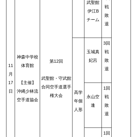
武聖館
戦
伊江B
敗
チーム
退
3回
玉城真
戦
神森中学校
妃呂
敗
第12回
11
体育館
退
月
武聖館・守武館
17
【主催】
合同空手道選手
1回
日
沖縄少林流
高学
権大会
永山空
戦
空手道協会
年個
逢
敗
人形
退
1回