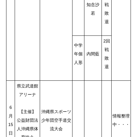
知念沙
戦
若
敗
退
2回
中学
戦
年個
内間藍
敗
人形
退
県立武道館
アリーナ
6
【主催】
沖縄県スポーツ
月
情報整理
公益財団法
少年団空手道交
15
中・・・
人沖縄県体
流大会
日